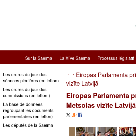
Sur la Saeima
La XIVe Saeima
Processus législatif
Eiropas Parlamenta pr
Les ordres du jour des
séances plénières (en letton)
vizīte Latvijā
Les ordres du jour des
Eiropas Parlamenta p
commissions (en letton )
Metsolas vizīte Latvijā
La base de données
regroupant les documents
parlementaires (en letton)
Les députés de la Saeima