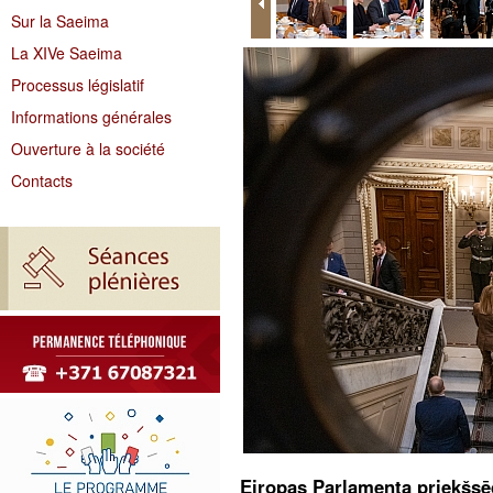
Sur la Saeima
La XIVe Saeima
Processus législatif
Informations générales
Ouverture à la société
Contacts
Eiropas Parlamenta priekšsēd