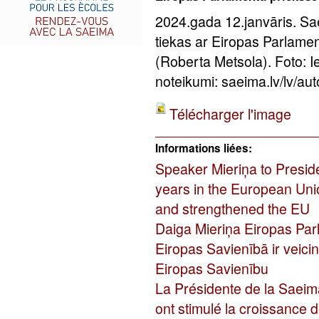
2024.gada 12.janvāris. Sa
tiekas ar Eiropas Parlame
(Roberta Metsola). Foto: 
noteikumi: saeima.lv/lv/aut
Télécharger l'image
Informations liées:
Speaker Mieriņa to Presid
years in the European Uni
and strengthened the EU
Daiga Mieriņa Eiropas Par
Eiropas Savienībā ir veicin
Eiropas Savienību
La Présidente de la Saeim
ont stimulé la croissance d