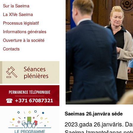
Sur la Saeima
La XIVe Saeima
Processus législatif
Informations générales
Ouverture à la société
Contacts
Saeimas 26.janvāra sēde
2023.gada 26.janvāris. Da
Saeima Izmantošanas notei