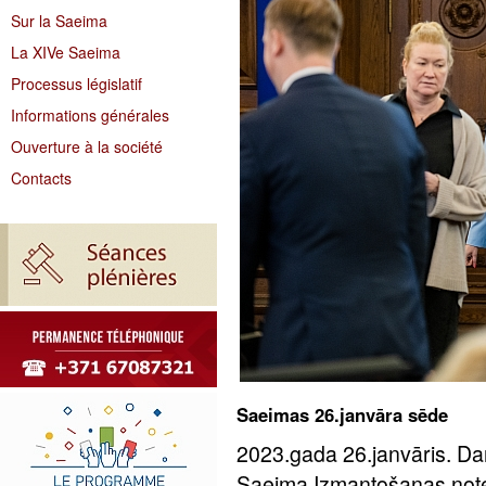
Sur la Saeima
La XIVe Saeima
Processus législatif
Informations générales
Ouverture à la société
Contacts
Saeimas 26.janvāra sēde
2023.gada 26.janvāris. Da
Saeima Izmantošanas notei