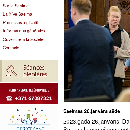
Sur la Saeima
La XIVe Saeima
Processus législatif
Informations générales
Ouverture à la société
Contacts
Saeimas 26.janvāra sēde
2023.gada 26.janvāris. Da
Saeima Izmantošanas notei