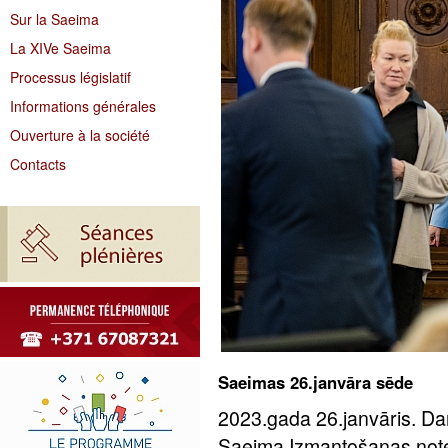
Sur la Saeima
La XIVe Saeima
Processus législatif
Informations générales
Ouverture à la société
Contacts
Saeimas 26.janvāra sēde
2023.gada 26.janvāris. Da
Saeima Izmantošanas notei