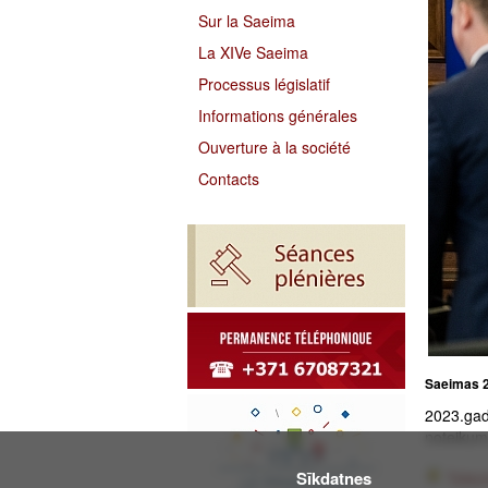
Sur la Saeima
La XIVe Saeima
Processus législatif
Informations générales
Ouverture à la société
Contacts
Saeimas 2
2023.gad
noteikumi
Sīkdatnes
Téléc