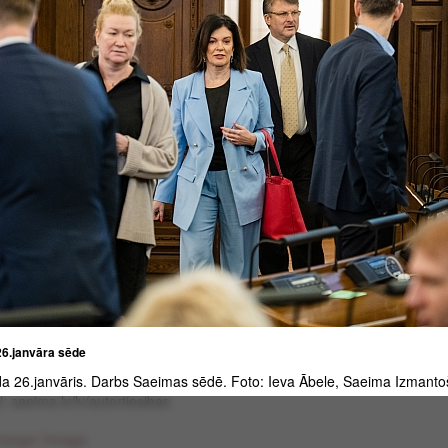
6.janvāra sēde
a 26.janvāris. Darbs Saeimas sēdē. Foto: Ieva Ābele, Saeima Izmant
: saeima.lv/lv/autortiesibas
harger l'image