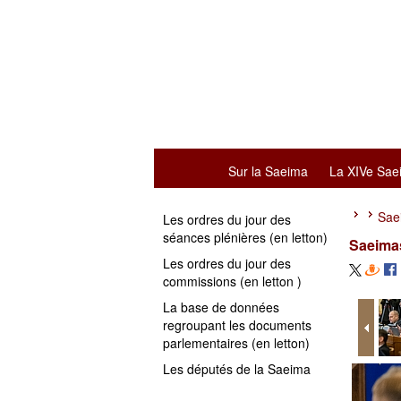
Sur la Saeima
La XIVe Sae
Sae
Les ordres du jour des
séances plénières (en letton)
Saeimas
Les ordres du jour des
commissions (en letton )
La base de données
regroupant les documents
parlementaires (en letton)
Les députés de la Saeima