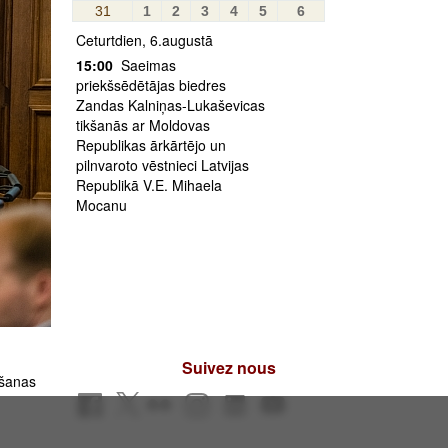
31
1
2
3
4
5
6
Ceturtdien, 6.augustā
15:00
Saeimas
priekšsēdētājas biedres
Zandas Kalniņas-Lukaševicas
tikšanās ar Moldovas
Republikas ārkārtējo un
pilnvaroto vēstnieci Latvijas
Republikā V.E. Mihaela
Mocanu
Suivez nous
ošanas