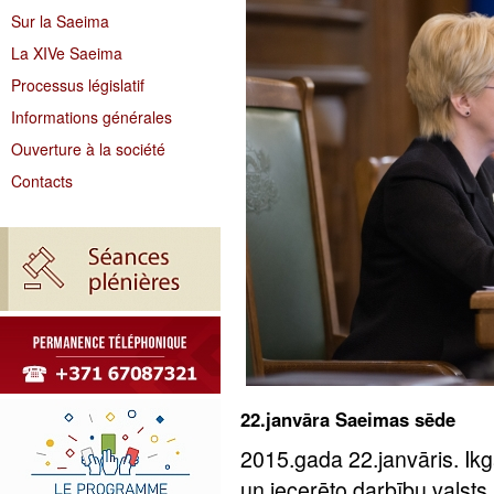
Sur la Saeima
La XIVe Saeima
Processus législatif
Informations générales
Ouverture à la société
Contacts
22.janvāra Saeimas sēde
2015.gada 22.janvāris. Ik
un iecerēto darbību valsts