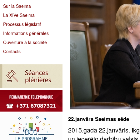
Sur la Saeima
La XIVe Saeima
Processus législatif
Informations générales
Ouverture à la société
Contacts
22.janvāra Saeimas sēde
2015.gada 22.janvāris. Ik
un iecerēto darbību valsts