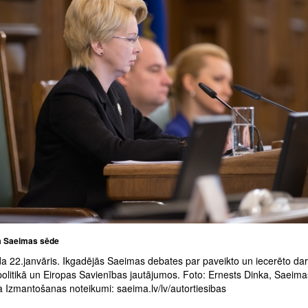
a Saeimas sēde
a 22.janvāris. Ikgadējās Saeimas debates par paveikto un iecerēto da
politikā un Eiropas Savienības jautājumos. Foto: Ernests Dinka, Saeima
a Izmantošanas noteikumi: saeima.lv/lv/autortiesibas