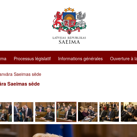
ima
Processus législatif
Informations générales
Ouverture à l
janvāra Saeimas sēde
āra Saeimas sēde