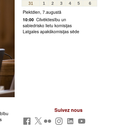
31
1
2
3
4
5
6
Piektdien, 7.augustā
10:00
Cilvēktiesību un
sabiedrisko lietu komisijas
Latgales apakškomisijas sēde
Suivez nous
rbību
s