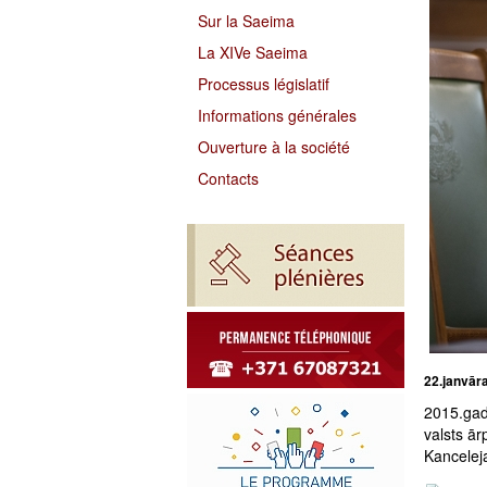
Sur la Saeima
La XIVe Saeima
Processus législatif
Informations générales
Ouverture à la société
Contacts
22.janvār
2015.gad
valsts ār
Kancelej