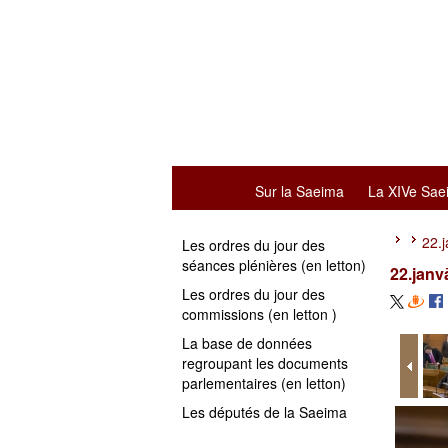
Sur la Saeima
La XIVe Sae
22.
Les ordres du jour des
séances plénières (en letton)
22.janv
Les ordres du jour des
commissions (en letton )
La base de données
regroupant les documents
parlementaires (en letton)
Les députés de la Saeima