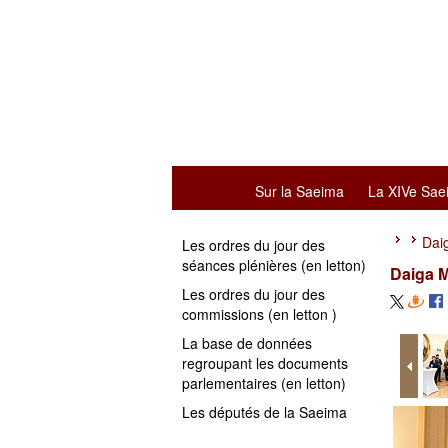
Sur la Saeima
La XIVe Sae
Daig
Les ordres du jour des
séances plénières (en letton)
Daiga M
Les ordres du jour des
commissions (en letton )
La base de données
regroupant les documents
parlementaires (en letton)
Les députés de la Saeima