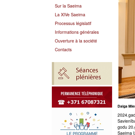
Sur la Saeima
La XIVe Saeima
Processus législatif
Informations générales
Ouverture à la société
Contacts
Daiga Mier
2024.gad
Savienība
godu 20.
Saeima I