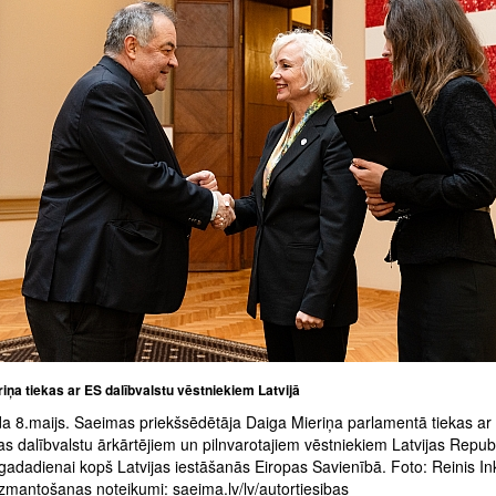
iņa tiekas ar ES dalībvalstu vēstniekiem Latvijā
a 8.maijs. Saeimas priekšsēdētāja Daiga Mieriņa parlamentā tiekas ar
s dalībvalstu ārkārtējiem un pilnvarotajiem vēstniekiem Latvijas Repub
gadadienai kopš Latvijas iestāšanās Eiropas Savienībā. Foto: Reinis In
zmantošanas noteikumi: saeima.lv/lv/autortiesibas