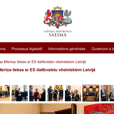
ima
Processus législatif
Informations générales
Ouverture à l
a Mieriņa tiekas ar ES dalībvalstu vēstniekiem Latvijā
ieriņa tiekas ar ES dalībvalstu vēstniekiem Latvijā