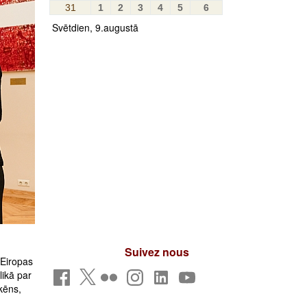
31
1
2
3
4
5
6
Svētdien, 9.augustā
Suivez nous
 Eiropas
likā par
kēns,