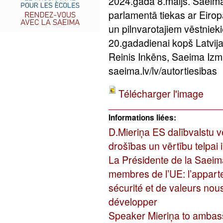
2024.gada 8.maijs. Saeima
parlamentā tiekas ar Eirop
un pilnvarotajiem vēstniek
20.gadadienai kopš Latvij
Reinis Inkēns, Saeima Izm
saeima.lv/lv/autortiesibas
Télécharger l'image
Informations liées:
D.Mieriņa ES dalībvalstu vē
drošības un vērtību telpai i
La Présidente de la Saei
membres de l’UE: l’appa
sécurité et de valeurs nou
développer
Speaker Mieriņa to ambas