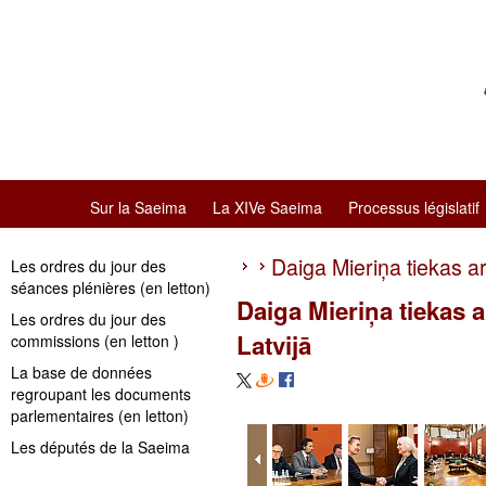
Sur la Saeima
La XIVe Saeima
Processus législatif
Daiga Mieriņa tiekas ar
Les ordres du jour des
séances plénières (en letton)
Daiga Mieriņa tiekas 
Les ordres du jour des
Latvijā
commissions (en letton )
La base de données
regroupant les documents
parlementaires (en letton)
Les députés de la Saeima