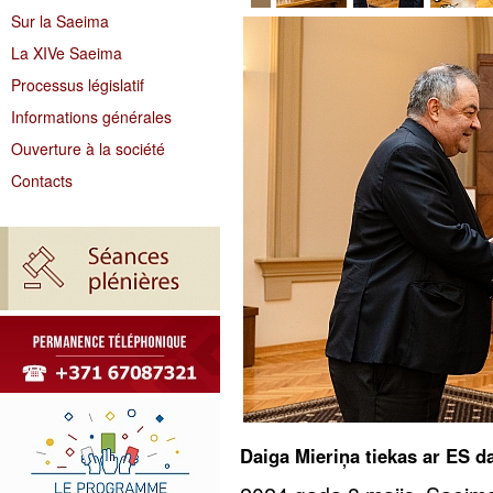
Sur la Saeima
La XIVe Saeima
Processus législatif
Informations générales
Ouverture à la société
Contacts
Daiga Mieriņa tiekas ar ES da