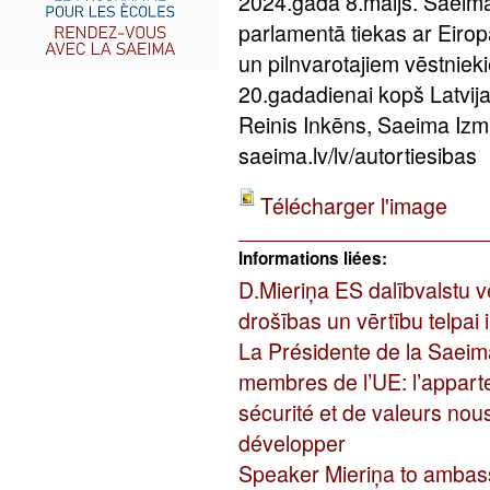
2024.gada 8.maijs. Saeima
parlamentā tiekas ar Eirop
un pilnvarotajiem vēstniek
20.gadadienai kopš Latvij
Reinis Inkēns, Saeima Izm
saeima.lv/lv/autortiesibas
Télécharger l'image
Informations liées:
D.Mieriņa ES dalībvalstu vē
drošības un vērtību telpai i
La Présidente de la Saei
membres de l’UE: l’appa
sécurité et de valeurs nou
développer
Speaker Mieriņa to ambas