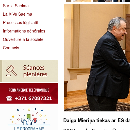
Sur la Saeima
La XIVe Saeima
Processus législatif
Informations générales
Ouverture à la société
Contacts
Daiga Mieriņa tiekas ar ES da