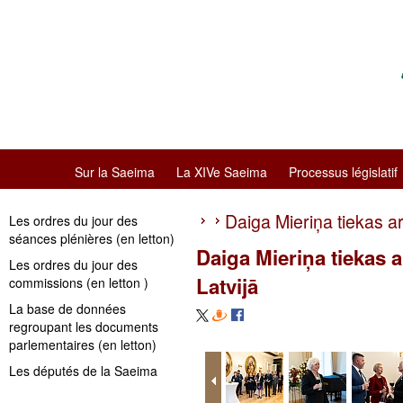
Sur la Saeima
La XIVe Saeima
Processus législatif
Daiga Mieriņa tiekas ar
Les ordres du jour des
séances plénières (en letton)
Daiga Mieriņa tiekas 
Les ordres du jour des
Latvijā
commissions (en letton )
La base de données
regroupant les documents
parlementaires (en letton)
Les députés de la Saeima