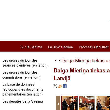
Sur la Saeima
La XIVe Saeima
Processus législatif
Daiga Mieriņa tiekas ar
Les ordres du jour des
séances plénières (en letton)
Daiga Mieriņa tiekas 
Les ordres du jour des
Latvijā
commissions (en letton )
La base de données
regroupant les documents
parlementaires (en letton)
Les députés de la Saeima