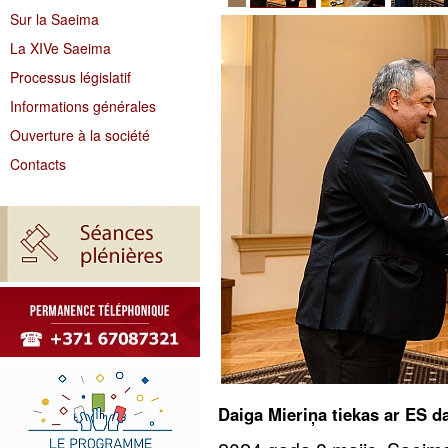
Sur la Saeima
La XIVe Saeima
Processus législatif
Informations générales
Ouverture à la société
Contacts
Daiga Mieriņa tiekas ar ES da