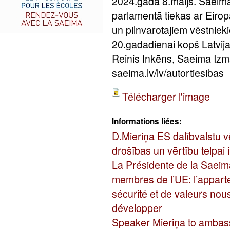
2024.gada 8.maijs. Saeima
parlamentā tiekas ar Eirop
un pilnvarotajiem vēstniek
20.gadadienai kopš Latvij
Reinis Inkēns, Saeima Izm
saeima.lv/lv/autortiesibas
Télécharger l'image
Informations liées:
D.Mieriņa ES dalībvalstu vē
drošības un vērtību telpai i
La Présidente de la Saei
membres de l’UE: l’appa
sécurité et de valeurs nou
développer
Speaker Mieriņa to ambas