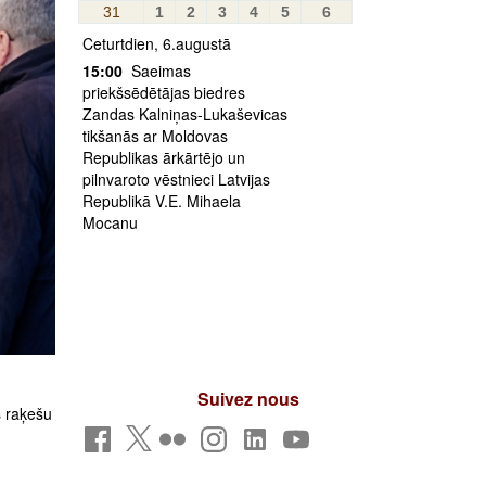
31
1
2
3
4
5
6
Ceturtdien, 6.augustā
15:00
Saeimas
priekšsēdētājas biedres
Zandas Kalniņas-Lukaševicas
tikšanās ar Moldovas
Republikas ārkārtējo un
pilnvaroto vēstnieci Latvijas
Republikā V.E. Mihaela
Mocanu
Suivez nous
s raķešu