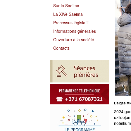
Sur la Saeima
La XIVe Saeima
Processus législatif
Informations générales
Ouverture à la société
Contacts
Daigas Mie
2024.gad
uzlidoju
noteikumi