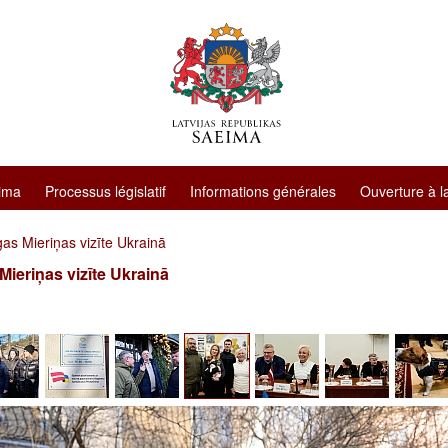
ima
Processus législatif
Informations générales
Ouverture à l
as Mieriņas vizīte Ukrainā
Mieriņas vizīte Ukrainā