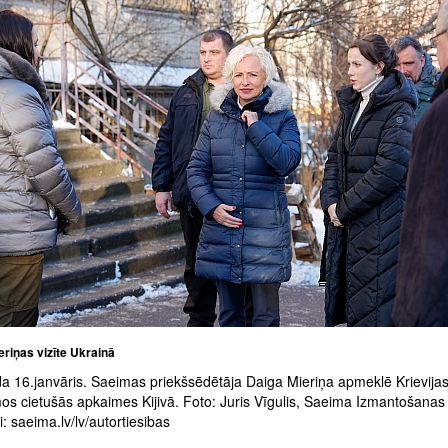
riņas vizīte Ukrainā
a 16.janvāris. Saeimas priekšsēdētāja Daiga Mieriņa apmeklē Krievija
mos cietušās apkaimes Kijivā. Foto: Juris Vīgulis, Saeima Izmantošanas
: saeima.lv/lv/autortiesibas