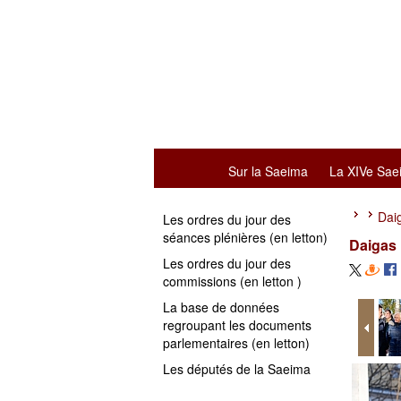
Sur la Saeima
La XIVe Sae
Daig
Les ordres du jour des
séances plénières (en letton)
Daigas 
Les ordres du jour des
commissions (en letton )
La base de données
regroupant les documents
parlementaires (en letton)
Les députés de la Saeima