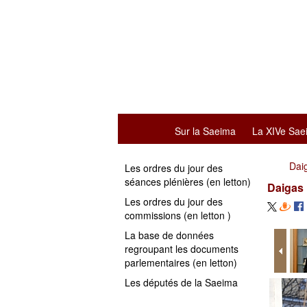
Sur la Saeima
La XIVe Sae
Daig
Les ordres du jour des
séances plénières (en letton)
Daigas 
Les ordres du jour des
commissions (en letton )
La base de données
regroupant les documents
parlementaires (en letton)
Les députés de la Saeima