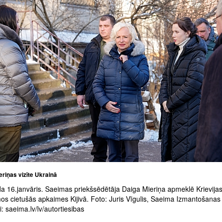
riņas vizīte Ukrainā
a 16.janvāris. Saeimas priekšsēdētāja Daiga Mieriņa apmeklē Krievija
mos cietušās apkaimes Kijivā. Foto: Juris Vīgulis, Saeima Izmantošanas
: saeima.lv/lv/autortiesibas