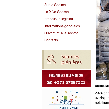
Sur la Saeima
La XIVe Saeima
Processus législatif
Informations générales
Ouverture à la société
Contacts
Daigas Mie
2024.gad
uzlidoju
noteikumi