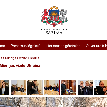
ima
Processus législatif
Informations générales
Ouverture à l
as Mieriņas vizīte Ukrainā
Mieriņas vizīte Ukrainā