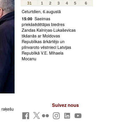
31
1
2
3
4
5
6
Ceturtdien, 6.augustā
15:00
Saeimas
priekšsēdētājas biedres
Zandas Kalniņas-Lukaševicas
tikšanās ar Moldovas
Republikas ārkārtējo un
pilnvaroto vēstnieci Latvijas
Republikā V.E. Mihaela
Mocanu
Suivez nous
s raķešu