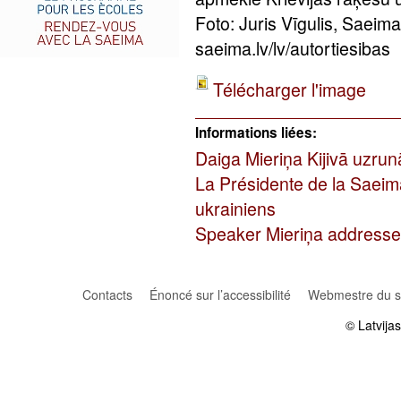
Foto: Juris Vīgulis, Saeim
saeima.lv/lv/autortiesibas
Télécharger l'image
Informations liées:
Daiga Mieriņa Kijivā uzru
La Présidente de la Saeim
ukrainiens
Speaker Mieriņa addresses
Contacts
Énoncé sur l’accessibilité
Webmestre du si
© Latvija