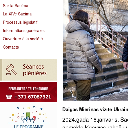
Sur la Saeima
La XIVe Saeima
Processus législatif
Informations générales
Ouverture à la société
Contacts
Daigas Mieriņas vizīte Ukrai
2024.gada 16.janvāris. Sa
apmeklē Krievijas raķešu u