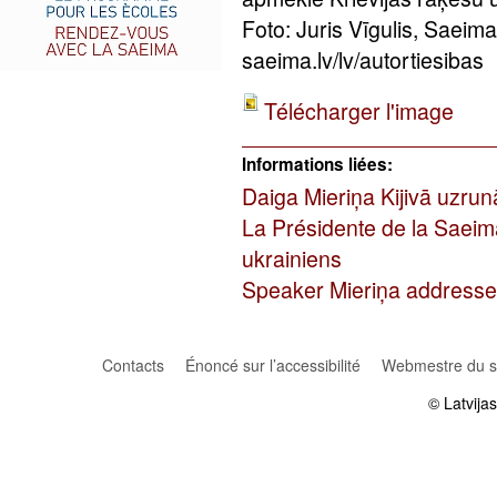
Foto: Juris Vīgulis, Saeim
saeima.lv/lv/autortiesibas
Télécharger l'image
Informations liées:
Daiga Mieriņa Kijivā uzru
La Présidente de la Saeim
ukrainiens
Speaker Mieriņa addresses
Contacts
Énoncé sur l’accessibilité
Webmestre du si
© Latvija