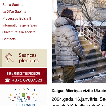
Sur la Saeima
La XIVe Saeima
Processus législatif
Informations générales
Ouverture à la société
Contacts
Daigas Mieriņas vizīte Ukrai
2024.gada 16.janvāris. Sa
apmeklē Krievijas raķešu u