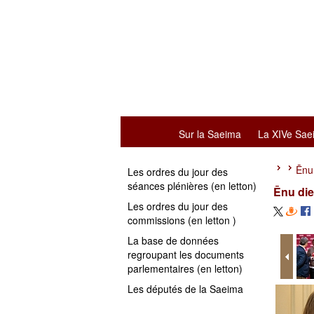
Sur la Saeima
La XIVe Sae
Ēnu
Les ordres du jour des
séances plénières (en letton)
Ēnu di
Les ordres du jour des
commissions (en letton )
La base de données
regroupant les documents
parlementaires (en letton)
Les députés de la Saeima