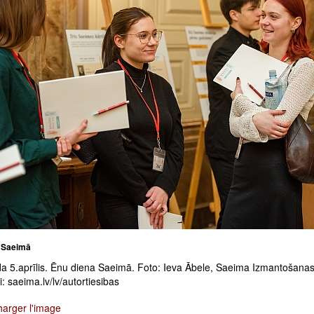
 Saeimā
a 5.aprīlis. Ēnu diena Saeimā. Foto: Ieva Ābele, Saeima Izmantošana
: saeima.lv/lv/autortiesibas
harger l'image