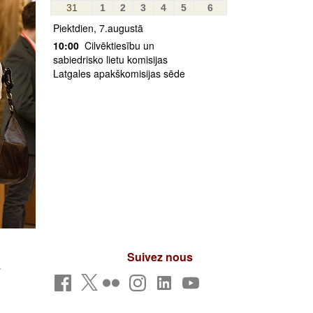
31
1
2
3
4
5
6
Piektdien, 7.augustā
10:00
Cilvēktiesību un
sabiedrisko lietu komisijas
Latgales apakškomisijas sēde
Suivez nous
s