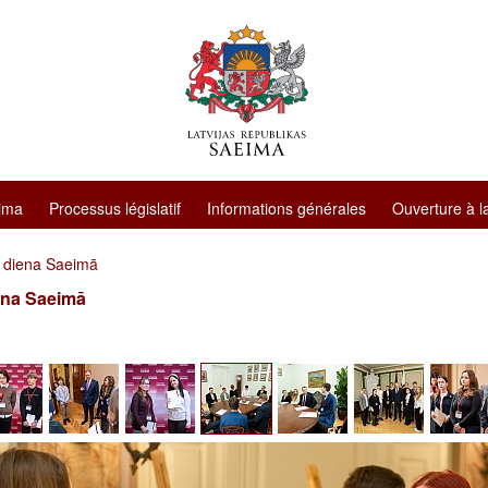
ima
Processus législatif
Informations générales
Ouverture à l
 diena Saeimā
ena Saeimā