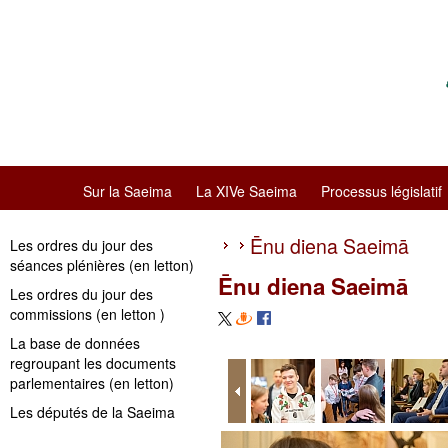
Sur la Saeima
La XIVe Saeima
Processus législatif
Ēnu diena Saeimā
Les ordres du jour des
séances plénières (en letton)
Ēnu diena Saeimā
Les ordres du jour des
commissions (en letton )
La base de données
regroupant les documents
parlementaires (en letton)
Les députés de la Saeima