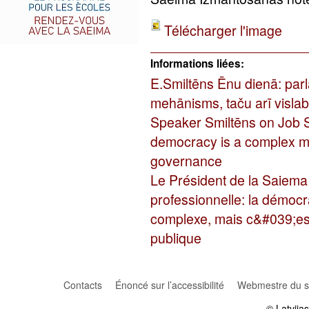
Télécharger l'image
Informations liées:
E.Smiltēns Ēnu dienā: parl
mehānisms, taču arī visla
Speaker Smiltēns on Job 
democracy is a complex me
governance
Le Président de la Saiema
professionnelle: la démoc
complexe, mais c&#039;est
publique
Contacts
Énoncé sur l’accessibilité
Webmestre du si
© Latvija