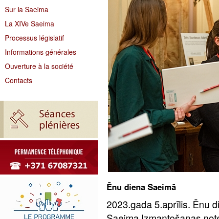
Sur la Saeima
La XIVe Saeima
Processus législatif
Informations générales
Ouverture à la société
Contacts
Ēnu diena Saeimā
2023.gada 5.aprīlis. Ēnu d
Saeima Izmantošanas notei