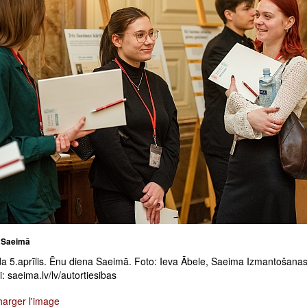
 Saeimā
a 5.aprīlis. Ēnu diena Saeimā. Foto: Ieva Ābele, Saeima Izmantošana
: saeima.lv/lv/autortiesibas
harger l'image