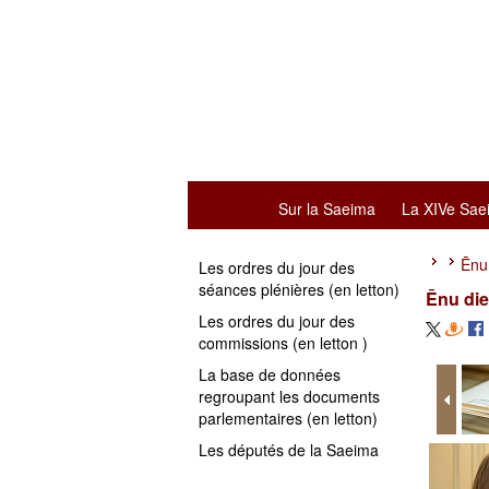
Sur la Saeima
La XIVe Sae
Ēnu
Les ordres du jour des
séances plénières (en letton)
Ēnu di
Les ordres du jour des
commissions (en letton )
La base de données
regroupant les documents
parlementaires (en letton)
Les députés de la Saeima