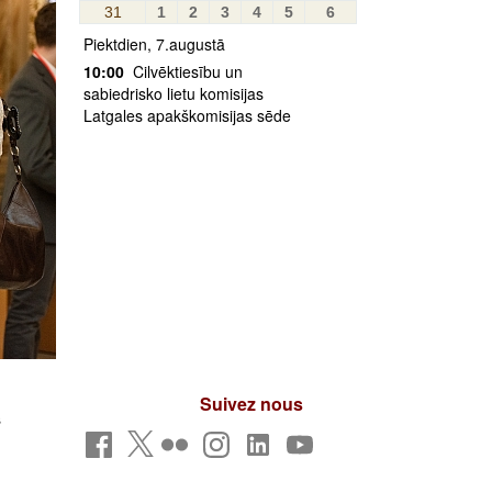
31
1
2
3
4
5
6
Piektdien, 7.augustā
10:00
Cilvēktiesību un
sabiedrisko lietu komisijas
Latgales apakškomisijas sēde
Suivez nous
s