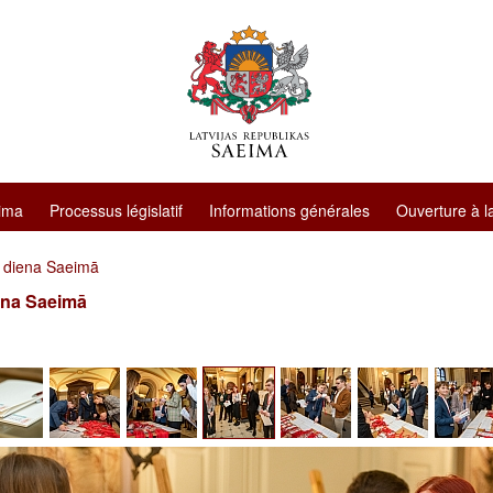
ima
Processus législatif
Informations générales
Ouverture à l
 diena Saeimā
ena Saeimā