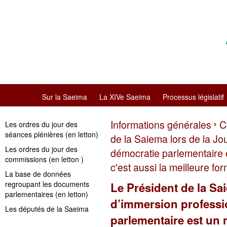
Sur la Saeima
La XIVe Saeima
Processus législatif
Informations générales
C
Les ordres du jour des
séances plénières (en letton)
de la Saiema lors de la Jo
Les ordres du jour des
démocratie parlementaire
commissions (en letton )
c'est aussi la meilleure fo
La base de données
regroupant les documents
Le Président de la Sa
parlementaires (en letton)
d’immersion professio
Les députés de la Saeima
parlementaire est un