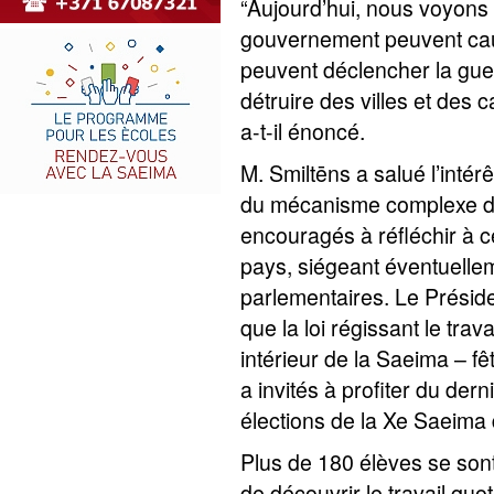
“Aujourd’hui, nous voyons 
gouvernement peuvent caus
peuvent déclencher la guer
détruire des villes et des
a-t-il énoncé.
M. Smiltēns a salué l’inté
du mécanisme complexe de 
encouragés à réfléchir à c
pays, siégeant éventuelle
parlementaires. Le Présid
que la loi régissant le tra
intérieur de la Saeima – fêt
a invités à profiter du der
élections de la Xe Saeima
Plus de 180 élèves se sont
de découvrir le travail quo