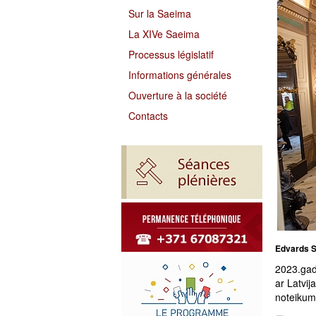
Sur la Saeima
La XIVe Saeima
Processus législatif
Informations générales
Ouverture à la société
Contacts
Edvards Sm
2023.gad
ar Latvij
noteikumi