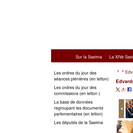
Sur la Saeima
La XIVe Sae
Edva
Les ordres du jour des
séances plénières (en letton)
Edvards
Les ordres du jour des
commissions (en letton )
La base de données
regroupant les documents
parlementaires (en letton)
Les députés de la Saeima