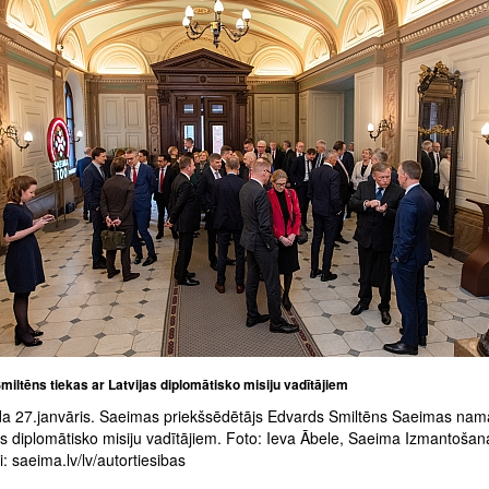
iltēns tiekas ar Latvijas diplomātisko misiju vadītājiem
a 27.janvāris. Saeimas priekšsēdētājs Edvards Smiltēns Saeimas namā
as diplomātisko misiju vadītājiem. Foto: Ieva Ābele, Saeima Izmantošan
: saeima.lv/lv/autortiesibas