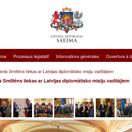
ima
Processus législatif
Informations générales
Ouverture à l
rds Smiltēns tiekas ar Latvijas diplomātisko misiju vadītājiem
 Smiltēns tiekas ar Latvijas diplomātisko misiju vadītājiem