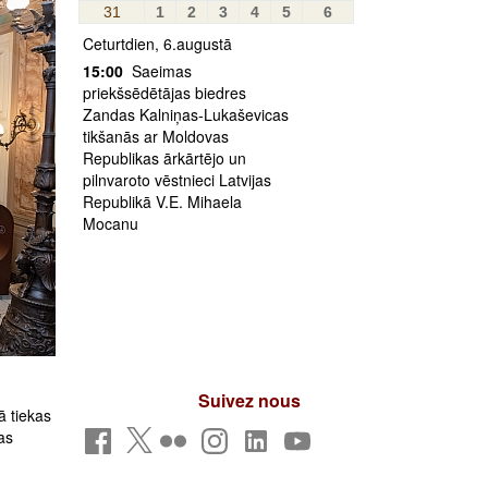
31
1
2
3
4
5
6
Ceturtdien, 6.augustā
15:00
Saeimas
priekšsēdētājas biedres
Zandas Kalniņas-Lukaševicas
tikšanās ar Moldovas
Republikas ārkārtējo un
pilnvaroto vēstnieci Latvijas
Republikā V.E. Mihaela
Mocanu
Suivez nous
 tiekas
as