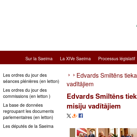
Sur la Saeima
La XIVe Saeima
Processus législatif
Edvards Smiltēns tiekas
Les ordres du jour des
séances plénières (en letton)
vadītājiem
Les ordres du jour des
Edvards Smiltēns tiek
commissions (en letton )
misiju vadītājiem
La base de données
regroupant les documents
parlementaires (en letton)
Les députés de la Saeima