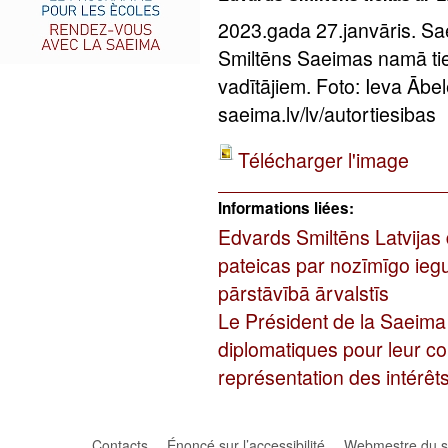
2023.gada 27.janvāris. S
Smiltēns Saeimas namā tiek
vadītājiem. Foto: Ieva Āb
saeima.lv/lv/autortiesibas
Télécharger l'image
Informations liées:
Edvards Smiltēns Latvijas 
pateicas par nozīmīgo iegu
pārstāvībā ārvalstīs
Le Président de la Saeima
diplomatiques pour leur co
représentation des intérêt
Contacts
Énoncé sur l’accessibilité
Webmestre du si