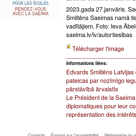
2023.gada 27.janvāris. S
Smiltēns Saeimas namā tiek
vadītājiem. Foto: Ieva Āb
saeima.lv/lv/autortiesibas
Télécharger l'image
Informations liées:
Edvards Smiltēns Latvijas 
pateicas par nozīmīgo iegu
pārstāvībā ārvalstīs
Le Président de la Saeima
diplomatiques pour leur co
représentation des intérêt
Contacts
Énoncé sur l’accessibilité
Webmestre du si