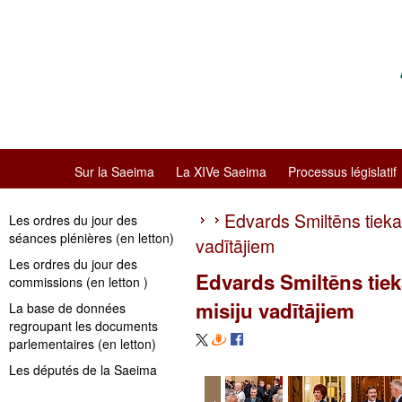
Sur la Saeima
La XIVe Saeima
Processus législatif
Edvards Smiltēns tiekas
Les ordres du jour des
séances plénières (en letton)
vadītājiem
Les ordres du jour des
Edvards Smiltēns tiek
commissions (en letton )
misiju vadītājiem
La base de données
regroupant les documents
parlementaires (en letton)
Les députés de la Saeima