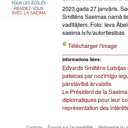
2023.gada 27.janvāris. S
Smiltēns Saeimas namā tiek
vadītājiem. Foto: Ieva Āb
saeima.lv/lv/autortiesibas
Télécharger l'image
Informations liées:
Edvards Smiltēns Latvijas 
pateicas par nozīmīgo iegu
pārstāvībā ārvalstīs
Le Président de la Saeima
diplomatiques pour leur co
représentation des intérêt
Contacts
Énoncé sur l’accessibilité
Webmestre du si