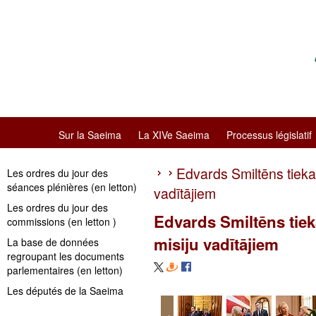
Sur la Saeima
La XIVe Saeima
Processus législatif
Edvards Smiltēns tiekas
Les ordres du jour des
séances plénières (en letton)
vadītājiem
Les ordres du jour des
Edvards Smiltēns tiek
commissions (en letton )
misiju vadītājiem
La base de données
regroupant les documents
parlementaires (en letton)
Les députés de la Saeima