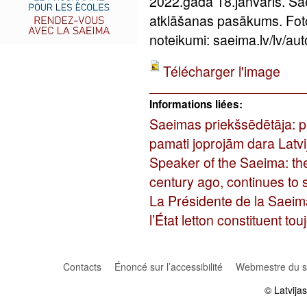
2022.gada 18.janvāris. Sa
atklāšanas pasākums. Fot
noteikumi: saeima.lv/lv/aut
Télécharger l'image
Informations liées:
Saeimas priekšsēdētāja: pi
pamati joprojām dara Latvij
Speaker of the Saeima: the
century ago, continues to 
La Présidente de la Saeima:
l’État letton constituent to
Contacts
Énoncé sur l’accessibilité
Webmestre du si
© Latvija