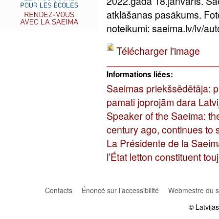
2022.gada 18.janvāris. Sa
atklāšanas pasākums. Fot
noteikumi: saeima.lv/lv/aut
Télécharger l'image
Informations liées:
Saeimas priekšsēdētāja: pi
pamati joprojām dara Latvij
Speaker of the Saeima: the
century ago, continues to 
La Présidente de la Saeima:
l’État letton constituent to
Contacts
Énoncé sur l’accessibilité
Webmestre du si
© Latvija