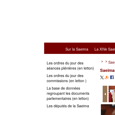
Sur la Saeima
La XIVe Sae
Sae
Les ordres du jour des
séances plénières (en letton)
Saeimas
Les ordres du jour des
commissions (en letton )
La base de données
regroupant les documents
parlementaires (en letton)
Les députés de la Saeima