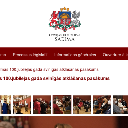
ima
Processus législatif
Informations générales
Ouverture à l
imas 100.jubilejas gada svinīgās atklāšanas pasākums
 100.jubilejas gada svinīgās atklāšanas pasākums