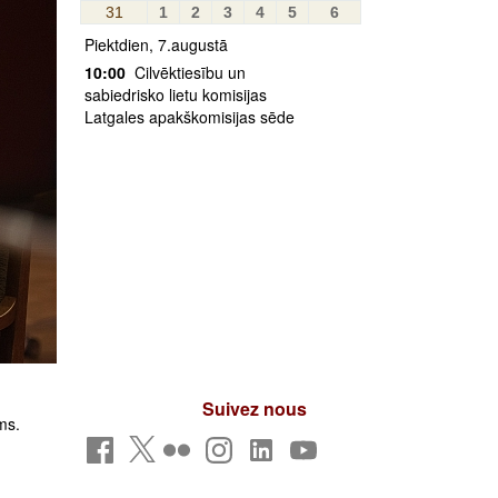
31
1
2
3
4
5
6
Piektdien, 7.augustā
10:00
Cilvēktiesību un
sabiedrisko lietu komisijas
Latgales apakškomisijas sēde
Suivez nous
ms.