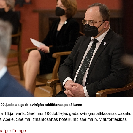
00.jubilejas gada svinīgās atklāšanas pasākums
a 18.janvāris. Saeimas 100.jubilejas gada svinīgās atklāšanas pasāku
va Ābele, Saeima Izmantošanas noteikumi: saeima.lv/lv/autortiesibas
harger l'image