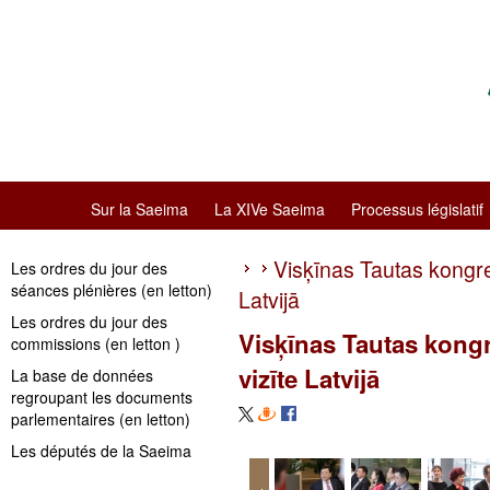
Sur la Saeima
La XIVe Saeima
Processus législatif
Visķīnas Tautas kongres
Les ordres du jour des
séances plénières (en letton)
Latvijā
Les ordres du jour des
Visķīnas Tautas kongr
commissions (en letton )
vizīte Latvijā
La base de données
regroupant les documents
parlementaires (en letton)
Les députés de la Saeima