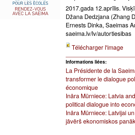
2017.gada 12.aprīlis. Vis
Džana Dedzjana (Zhang Dej
Ernests Dinka, Saeimas Ad
saeima.lv/lv/autortiesibas
Télécharger l'image
Informations liées:
La Présidente de la Saeima
transformer le dialogue pol
économique
Ināra Mūrniece: Latvia and
political dialogue into eco
Ināra Mūrniece: Latvijai un
jāvērš ekonomiskos panā