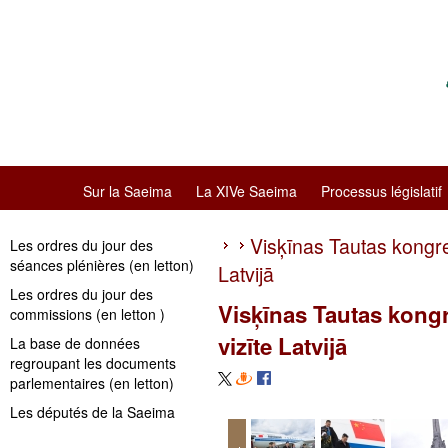
Sur la Saeima
La XIVe Saeima
Processus législatif
Visķīnas Tautas kongres
Les ordres du jour des
séances plénières (en letton)
Latvijā
Les ordres du jour des
Visķīnas Tautas kongr
commissions (en letton )
vizīte Latvijā
La base de données
regroupant les documents
parlementaires (en letton)
Les députés de la Saeima