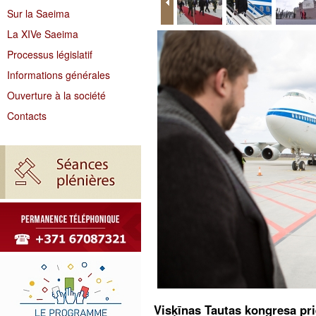
Sur la Saeima
La XIVe Saeima
Processus législatif
Informations générales
Ouverture à la société
Contacts
Visķīnas Tautas kongresa prie