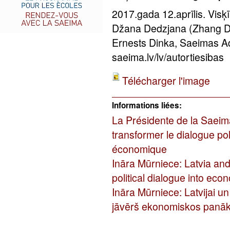
2017.gada 12.aprīlis. Vis
Džana Dedzjana (Zhang Dej
Ernests Dinka, Saeimas Ad
saeima.lv/lv/autortiesibas
Télécharger l'image
Informations liées:
La Présidente de la Saeima
transformer le dialogue pol
économique
Ināra Mūrniece: Latvia and
political dialogue into eco
Ināra Mūrniece: Latvijai un
jāvērš ekonomiskos panā