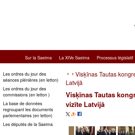
Sur la Saeima
La XIVe Saeima
Processus législatif
Visķīnas Tautas kongres
Les ordres du jour des
séances plénières (en letton)
Latvijā
Les ordres du jour des
Visķīnas Tautas kongr
commissions (en letton )
vizīte Latvijā
La base de données
regroupant les documents
parlementaires (en letton)
Les députés de la Saeima