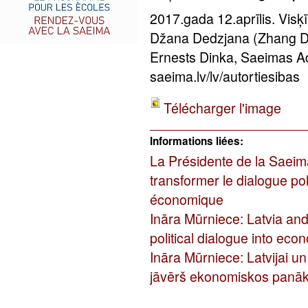
2017.gada 12.aprīlis. Vis
Džana Dedzjana (Zhang Dej
Ernests Dinka, Saeimas Ad
saeima.lv/lv/autortiesibas
Télécharger l'image
Informations liées:
La Présidente de la Saeima
transformer le dialogue pol
économique
Ināra Mūrniece: Latvia and
political dialogue into eco
Ināra Mūrniece: Latvijai un
jāvērš ekonomiskos panā