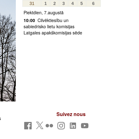
31
1
2
3
4
5
6
Piektdien, 7.augustā
10:00
Cilvēktiesību un
sabiedrisko lietu komisijas
Latgales apakškomisijas sēde
Suivez nous
s