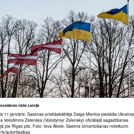
rezidenta vizīte Latvijā
a 11.janvāris. Saeimas priekšsēdētāja Daiga Mieriņa piedalās Ukraina
ta Volodimira Zelenska (Volodymyr Zelensky) oficiālajā sagaidīšanas
jā pie Rīgas pils. Foto: Ieva Ābele, Saeima Izmantošanas noteikumi:
/lv/autortiesibas