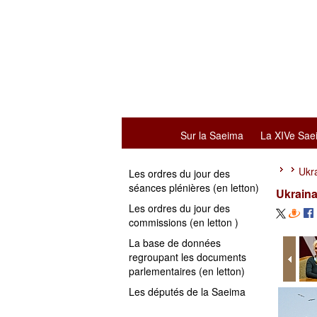
Sur la Saeima
La XIVe Sae
Ukra
Les ordres du jour des
séances plénières (en letton)
Ukraina
Les ordres du jour des
commissions (en letton )
La base de données
regroupant les documents
parlementaires (en letton)
Les députés de la Saeima