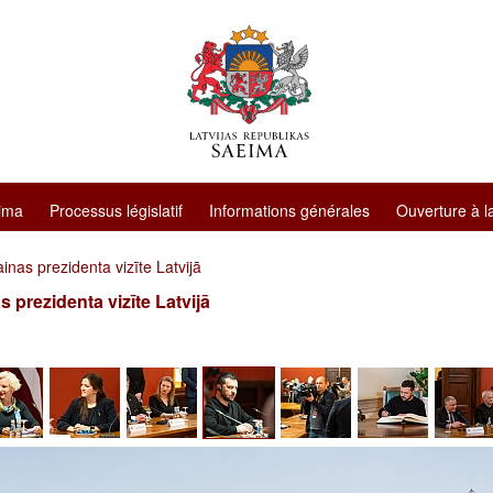
ima
Processus législatif
Informations générales
Ouverture à l
inas prezidenta vizīte Latvijā
s prezidenta vizīte Latvijā