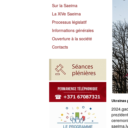
Sur la Saeima
La XIVe Saeima
Processus législatif
Informations générales
Ouverture à la société
Contacts
Ukrainas p
2024.gad
preziden
ceremoni
saeima.lv