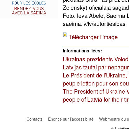
Zelensky) oficiālajā sagai
Foto: Ieva Ābele, Saeima 
saeima.lv/lv/autortiesibas
Télécharger l'image
Informations liées:
Ukrainas prezidents Volod
Latvijas tautai par nepagu
Le Président de l’Ukraine,
peuple letton pour son sout
The President of Ukraine 
people of Latvia for their 
Contacts
Énoncé sur l’accessibilité
Webmestre du si
© Latvija