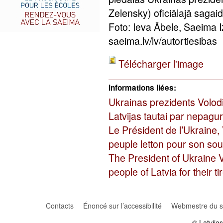
Zelensky) oficiālajā sagai
Foto: Ieva Ābele, Saeima 
saeima.lv/lv/autortiesibas
Télécharger l'image
Informations liées:
Ukrainas prezidents Volod
Latvijas tautai par nepagu
Le Président de l’Ukraine,
peuple letton pour son sout
The President of Ukraine 
people of Latvia for their 
Contacts
Énoncé sur l’accessibilité
Webmestre du si
© Latvija