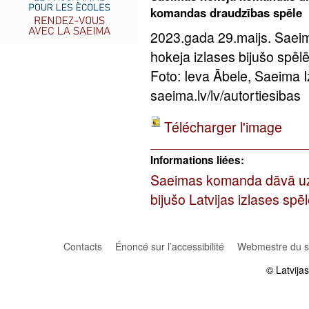
komandas draudzības spēle
2023.gada 29.maijs. Saei
hokeja izlases bijušo spē
Foto: Ieva Ābele, Saeima 
saeima.lv/lv/autortiesibas
Télécharger l'image
Informations liées:
Saeimas komanda dāvā uzv
bijušo Latvijas izlases sp
Contacts
Énoncé sur l’accessibilité
Webmestre du si
© Latvija