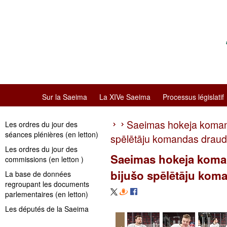
Sur la Saeima
La XIVe Saeima
Processus législatif
Saeimas hokeja komand
Les ordres du jour des
séances plénières (en letton)
spēlētāju komandas draud
Les ordres du jour des
Saeimas hokeja koman
commissions (en letton )
bijušo spēlētāju kom
La base de données
regroupant les documents
parlementaires (en letton)
Les députés de la Saeima