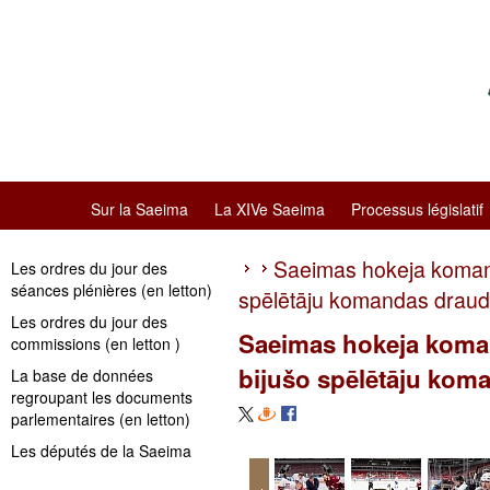
Sur la Saeima
La XIVe Saeima
Processus législatif
Saeimas hokeja komand
Les ordres du jour des
séances plénières (en letton)
spēlētāju komandas draud
Les ordres du jour des
Saeimas hokeja koman
commissions (en letton )
bijušo spēlētāju kom
La base de données
regroupant les documents
parlementaires (en letton)
Les députés de la Saeima