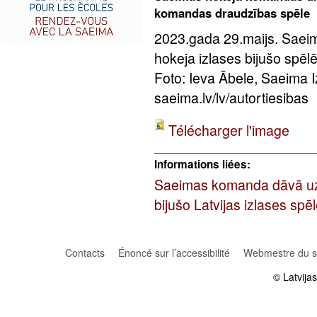
komandas draudzības spēle
2023.gada 29.maijs. Saei
hokeja izlases bijušo spē
Foto: Ieva Ābele, Saeima 
saeima.lv/lv/autortiesibas
Télécharger l'image
Informations liées:
Saeimas komanda dāvā uzv
bijušo Latvijas izlases sp
Contacts
Énoncé sur l’accessibilité
Webmestre du si
© Latvija