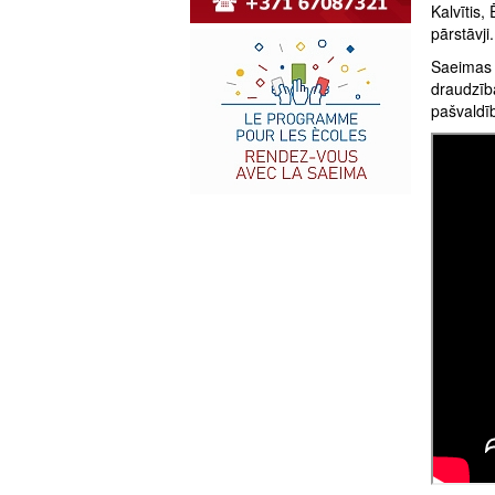
Kalvītis,
pārstāvji.
Saeimas 
draudzība
pašvald