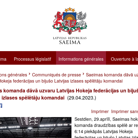
ima
Processus législatif
Informations générales
Ouverture à l
ions générales
Communiqués de presse
Saeimas komanda dāvā u
Hokeja federācijas un bijušo Latvijas izlases spēlētāju komandai
 komanda dāvā uzvaru Latvijas Hokeja federācijas un biju
s izlases spēlētāju komandai
(29.04.2023.)
Imprimer
Imprimer san
Sestdien, 29.aprīlī, Saeimas hok
komanda draudzības spēlē ar re
6:14 piekāpās Latvijas Hokeja
federācijas un bijušo Latvijas izl