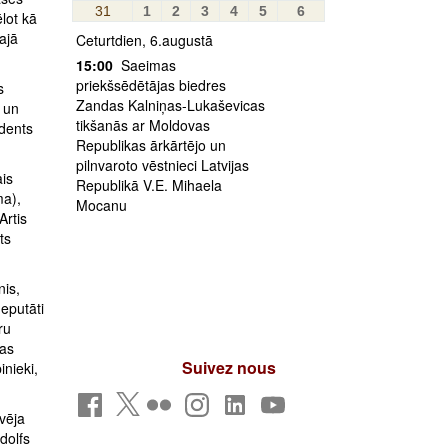
31
1
2
3
4
5
6
lot kā
ajā
Ceturtdien, 6.augustā
15:00
Saeimas
priekšsēdētājas biedres
s
Zandas Kalniņas-Lukaševicas
 un
tikšanās ar Moldovas
idents
Republikas ārkārtējo un
pilnvaroto vēstnieci Latvijas
ais
Republikā V.E. Mihaela
ma),
Mocanu
Artis
ts
is,
eputāti
ru
jas
Suivez nous
inieki,
vēja
dolfs