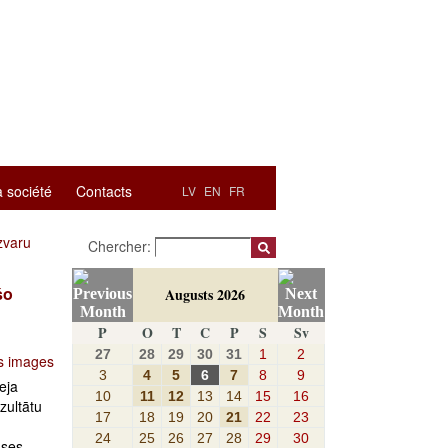
a société
Contacts
LV
EN
FR
zvaru
Chercher:
šo
Augusts 2026
P
O
T
C
P
S
Sv
27
28
29
30
31
1
2
s images
3
4
5
6
7
8
9
eja
10
11
12
13
14
15
16
zultātu
17
18
19
20
21
22
23
24
25
26
27
28
29
30
ases