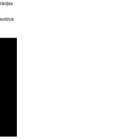
rācijas
daudzus