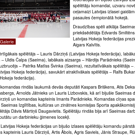
spēlētāju komandai, uzvaru novē
ceļamaizi Latvijas izlasei gaidām
pasaules čempionātā hokejā.
Draudzības spēli atklāja Saeima
priekšsēdētājs Edvards Smiltēns
Latvijas Hokeja federācijas prez
Galerie
Aigars Kalvītis.
rtīgākais spēlētājs – Lauris Dārziņš (Latvijas Hokeja federācija), labāk
 – Uldis Čalpa (Saeima), labākais aizsargs – Hārdijs Parādnieks (Saei
uzbrucējs – Patriks Matīss Švinka (Saeima), rezultatīvākais spēlētājs – 
tvijas Hokeja federācija), savukārt atraktīvākais spēlētājs – Ralfs Bukar
 Hokeja federācija).
komandas rindās laukumā devās deputāti Kaspars Briškens, Atis Deksn
sbergs, Arnolds Jātnieks un Lauris Lizbovskis, kā arī bijušie Saeimas d
ērziņš un komandas kapteinis Imants Parādnieks. Komandas cīņas spa
a Saeimas Izglītības, kultūras un zinātnes komisijas Sporta apakškomisi
ētājs Dāvis Mārtiņš Daugavietis. Spēlētāju rindās bija arī Saeimas darb
putātu un darbinieku ģimenes locekļi.
Latvijas Hokeja federācijas un bijušo izlases spēlētāju komandu pārstā
kapteinis Lauris Dārziņš, Artis Ābols, Agris Saviels, Jānis Straupe, Rū