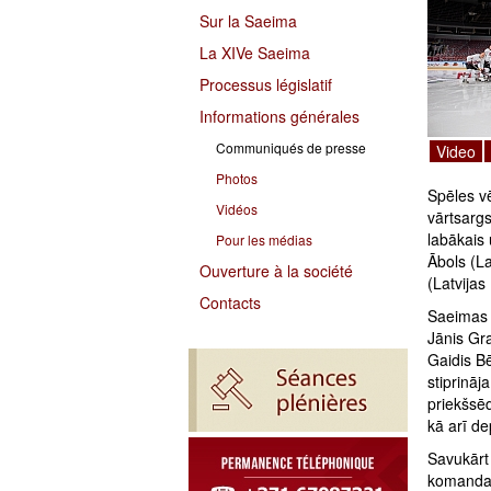
Sur la Saeima
La XIVe Saeima
Processus législatif
Informations générales
Communiqués de presse
Video
Photos
Spēles vē
Vidéos
vārtsargs
labākais 
Pour les médias
Ābols (La
Ouverture à la société
(Latvijas
Contacts
Saeimas 
Jānis Gra
Gaidis B
stiprināj
priekšsēd
kā arī de
Savukārt 
komandas 