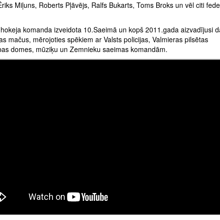
 Ēriks Miļuns, Roberts Pļāvējs, Ralfs Bukarts, Toms Broks un vēl citi fede
hokeja komanda izveidota 10.Saeimā un kopš 2011.gada aizvadījusi 
s mačus, mērojoties spēkiem ar Valsts policijas, Valmieras pilsētas
ības domes, mūziķu un Zemnieku saeimas komandām.