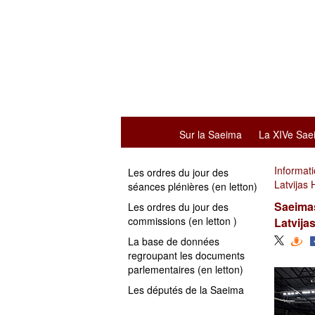
Sur la Saeima
La XIVe Sae
Informat
Les ordres du jour des
Latvijas 
séances plénières (en letton)
Saeimas
Les ordres du jour des
commissions (en letton )
Latvija
La base de données
regroupant les documents
parlementaires (en letton)
Les députés de la Saeima