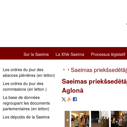
Sur la Saeima
La XIVe Saeima
Processus législatif
Saeimas priekšsedētā
Les ordres du jour des
séances plénières (en letton)
Saeimas priekšsedētā
Les ordres du jour des
Aglonā
commissions (en letton )
La base de données
regroupant les documents
parlementaires (en letton)
Les députés de la Saeima