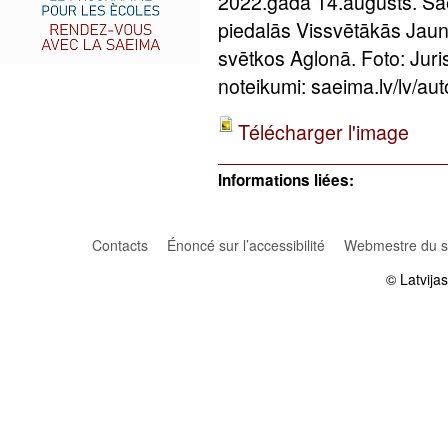
2022.gada 14.augusts. Sa
piedalās Vissvētākās Jau
svētkos Aglonā. Foto: Jur
noteikumi: saeima.lv/lv/aut
Télécharger l'image
Informations liées:
Contacts
Énoncé sur l’accessibilité
Webmestre du si
© Latvija