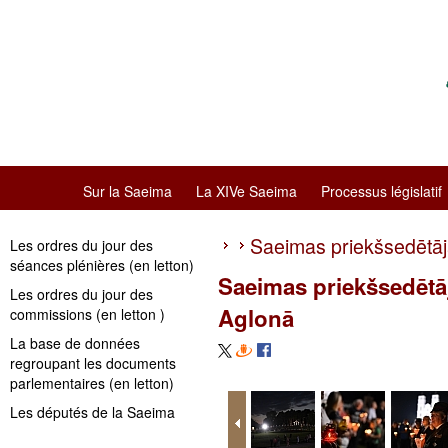
Sur la Saeima
La XIVe Saeima
Processus législatif
Saeimas priekšsedētā
Les ordres du jour des
séances plénières (en letton)
Saeimas priekšsedētā
Les ordres du jour des
Aglonā
commissions (en letton )
La base de données
regroupant les documents
parlementaires (en letton)
Les députés de la Saeima