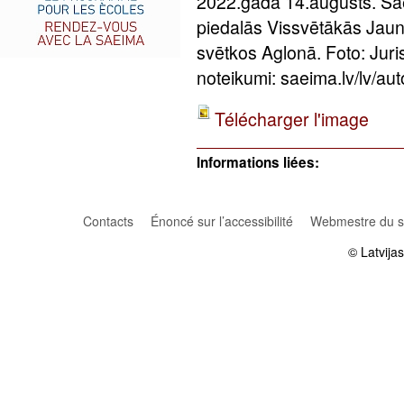
2022.gada 14.augusts. Sa
piedalās Vissvētākās Jau
svētkos Aglonā. Foto: Jur
noteikumi: saeima.lv/lv/aut
Télécharger l'image
Informations liées:
Contacts
Énoncé sur l’accessibilité
Webmestre du si
© Latvija