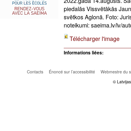
2022.gada 14.augusts. Sa
piedalās Vissvētākās Jau
svētkos Aglonā. Foto: Jur
noteikumi: saeima.lv/lv/aut
Télécharger l'image
Informations liées:
Contacts
Énoncé sur l’accessibilité
Webmestre du si
© Latvija