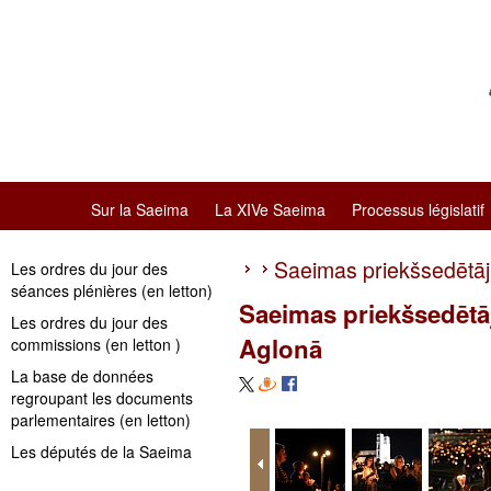
Sur la Saeima
La XIVe Saeima
Processus législatif
Saeimas priekšsedētā
Les ordres du jour des
séances plénières (en letton)
Saeimas priekšsedētā
Les ordres du jour des
Aglonā
commissions (en letton )
La base de données
regroupant les documents
parlementaires (en letton)
Les députés de la Saeima