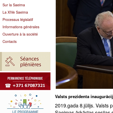
Sur la Saeima
La XIVe Saeima
Processus législatif
Informations générales
Ouverture à la société
Contacts
Valsts prezidenta inaugurāc
2019.gada 8.jūlijs. Valsts 
Saeimas ārkārtas sesijas 