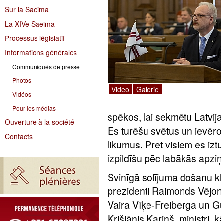
Sur la Saeima
La XIVe Saeima
Processus législatif
Informations générales
Communiqués de presse
Photos
Video
Galerie
Vidéos
Pour les médias
spēkos, lai sekmētu Latvija
Ouverture à la société
Es turēšu svētus un ievēro
Contacts
likumus. Pret visiem es iz
izpildīšu pēc labākās apziņ
Svinīgā solījuma došanu klā
prezidenti Raimonds Vējoni
Vaira Vīķe-Freiberga un Gu
Krišjānis Kariņš, ministri, 