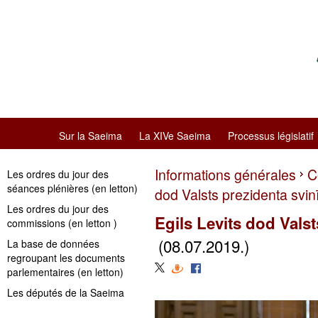
Sur la Saeima
La XIVe Saeima
Processus législatif
Informations générales
C
Les ordres du jour des
séances plénières (en letton)
dod Valsts prezidenta svin
Les ordres du jour des
Egils Levits dod Vals
commissions (en letton )
(08.07.2019.)
La base de données
regroupant les documents
parlementaires (en letton)
Les députés de la Saeima