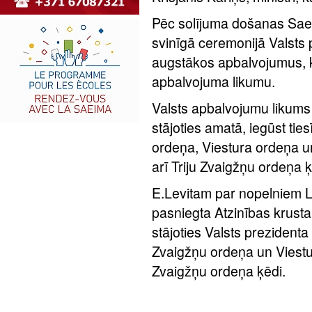
Pēc solījuma došanas Sae
svinīgā ceremonijā Valsts
augstākos apbalvojumus, 
apbalvojuma likumu.
Valsts apbalvojumu likums 
stājoties amatā, iegūst tie
ordeņa, Viestura ordeņa un
arī Triju Zvaigžņu ordeņa ķ
E.Levitam par nopelniem Lat
pasniegta Atzinības krusta 
stājoties Valsts prezidenta
Zvaigžņu ordeņa un Viestur
Zvaigžņu ordeņa ķēdi.