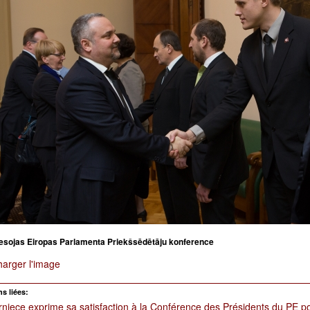
esojas Eiropas Parlamenta Priekšsēdētāju konference
harger l'image
s liées:
iece exprime sa satisfaction à la Conférence des Présidents du PE po