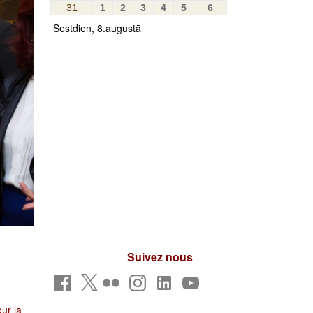
31
1
2
3
4
5
6
Sestdien, 8.augustā
Suivez nous
ur la