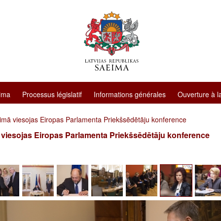
ima
Processus législatif
Informations générales
Ouverture à l
imā viesojas Eiropas Parlamenta Priekšsēdētāju konference
viesojas Eiropas Parlamenta Priekšsēdētāju konference