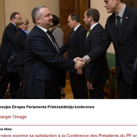
esojas Eiropas Parlamenta Priekšsēdētāju konference
harger l'image
s liées:
iece exprime sa satisfaction à la Conférence des Présidents du PE po