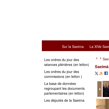
Sur la Saeima
La XIVe Sae
Sae
Les ordres du jour des
séances plénières (en letton)
Saeimā 
Les ordres du jour des
commissions (en letton )
La base de données
regroupant les documents
parlementaires (en letton)
Les députés de la Saeima