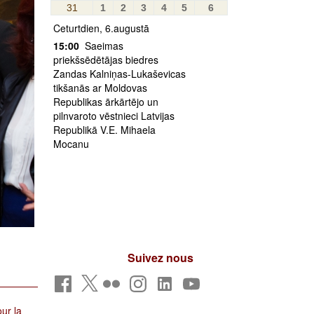
31
1
2
3
4
5
6
Ceturtdien, 6.augustā
15:00
Saeimas
priekšsēdētājas biedres
Zandas Kalniņas-Lukaševicas
tikšanās ar Moldovas
Republikas ārkārtējo un
pilnvaroto vēstnieci Latvijas
Republikā V.E. Mihaela
Mocanu
Suivez nous
ur la