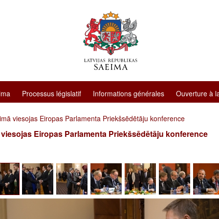
ima
Processus législatif
Informations générales
Ouverture à l
imā viesojas Eiropas Parlamenta Priekšsēdētāju konference
viesojas Eiropas Parlamenta Priekšsēdētāju konference