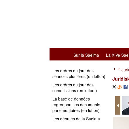
Sur la Saeima
La XIVe Sae
Juri
Les ordres du jour des
séances plénières (en letton)
Juridis
Les ordres du jour des
commissions (en letton )
La base de données
regroupant les documents
parlementaires (en letton)
Les députés de la Saeima