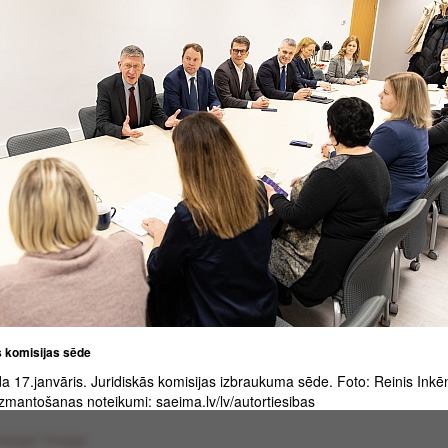
s komisijas sēde
 17.janvāris. Juridiskās komisijas izbraukuma sēde. Foto: Reinis Inkē
zmantošanas noteikumi: saeima.lv/lv/autortiesibas
harger l'image