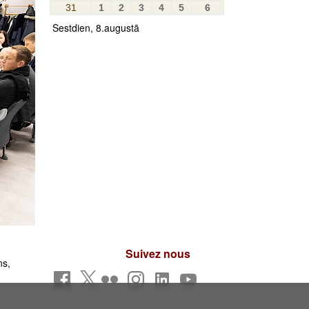
31
1
2
3
4
5
6
Sestdien, 8.augustā
Suivez nous
ns,