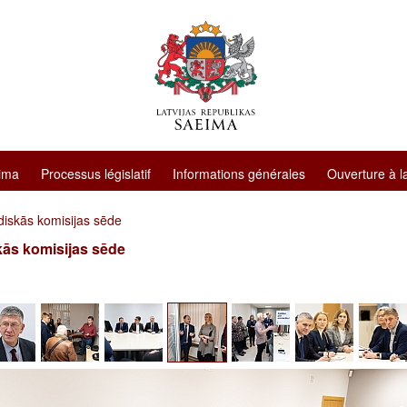
ima
Processus législatif
Informations générales
Ouverture à l
diskās komisijas sēde
kās komisijas sēde