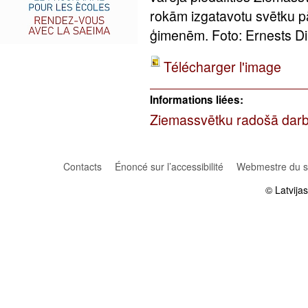
rokām izgatavotu svētku 
ģimenēm. Foto: Ernests D
Télécharger l'image
Informations liées:
Ziemassvētku radošā darb
Contacts
Énoncé sur l’accessibilité
Webmestre du si
© Latvija