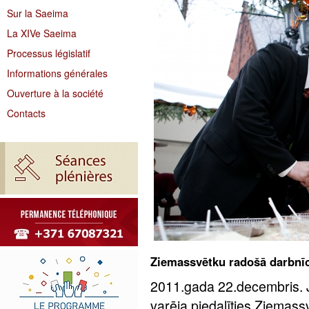
Sur la Saeima
La XIVe Saeima
Processus législatif
Informations générales
Ouverture à la société
Contacts
Ziemassvētku radošā darbnī
2011.gada 22.decembris. 
varēja piedalīties Ziemass