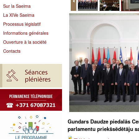
Sur la Saeima
La XIVe Saeima
Processus législatif
Informations générales
Ouverture à la société
Contacts
Gundars Daudze piedalās Ce
parlamentu priekšsēdētāju s