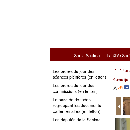
Sur la Saeima
La XIVe Sae
4.ma
Les ordres du jour des
séances plénières (en letton)
4.maija
Les ordres du jour des
commissions (en letton )
La base de données
regroupant les documents
parlementaires (en letton)
Les députés de la Saeima