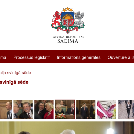
ima
Processus législatif
Informations générales
Ouverture à l
ija svinīgā sēde
 svinīgā sēde