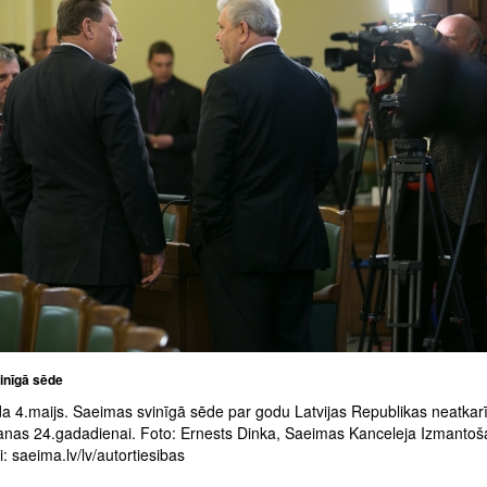
inīgā sēde
a 4.maijs. Saeimas svinīgā sēde par godu Latvijas Republikas neatkar
anas 24.gadadienai. Foto: Ernests Dinka, Saeimas Kanceleja Izmanto
: saeima.lv/lv/autortiesibas