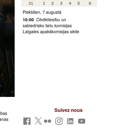
31
1
2
3
4
5
6
Piektdien, 7.augustā
10:00
Cilvēktiesību un
sabiedrisko lietu komisijas
Latgales apakškomisijas sēde
Suivez nous
ības
šanas