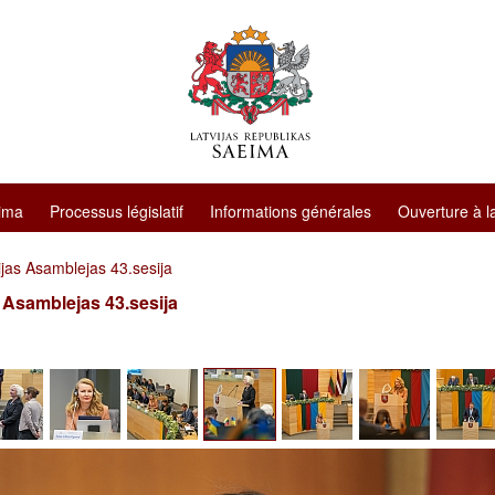
ima
Processus législatif
Informations générales
Ouverture à l
ijas Asamblejas 43.sesija
s Asamblejas 43.sesija