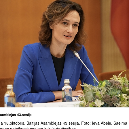
samblejas 43.sesija
 18.oktobris. Baltijas Asamblejas 43.sesija. Foto: Ieva Ābele, Saeima
nas noteikumi: saeima.lv/lv/autortiesibas