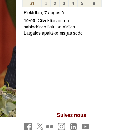
31
1
2
3
4
5
6
Piektdien, 7.augustā
10:00
Cilvēktiesību un
sabiedrisko lietu komisijas
Latgales apakškomisijas sēde
Suivez nous