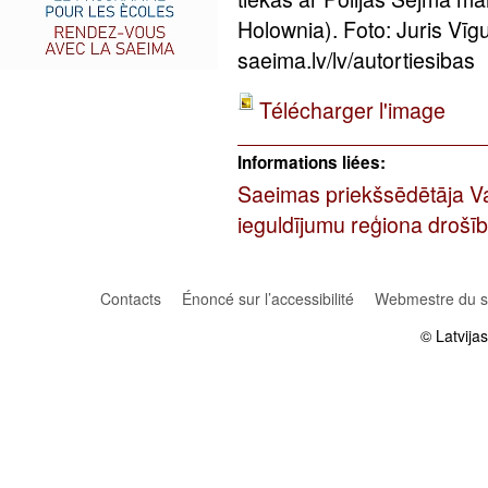
Holownia). Foto: Juris Vīg
saeima.lv/lv/autortiesibas
Télécharger l'image
Informations liées:
Saeimas priekšsēdētāja Va
ieguldījumu reģiona drošī
Contacts
Énoncé sur l’accessibilité
Webmestre du si
© Latvija